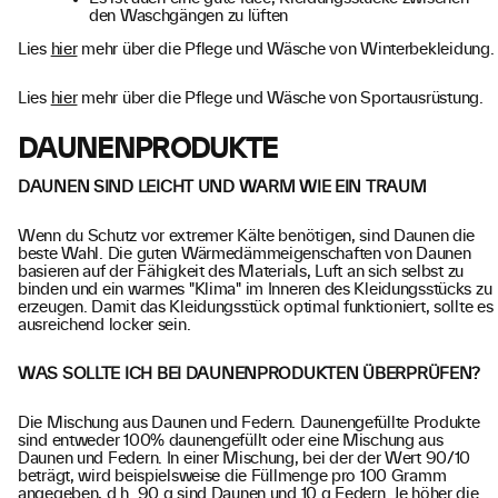
den Waschgängen zu lüften
Lies
hier
mehr über die Pflege und Wäsche von Winterbekleidung.
Lies
hier
mehr über die Pflege und Wäsche von Sportausrüstung.
DAUNENPRODUKTE
DAUNEN SIND LEICHT UND WARM WIE EIN TRAUM
Wenn du Schutz vor extremer Kälte benötigen, sind Daunen die
beste Wahl. Die guten Wärmedämmeigenschaften von Daunen
basieren auf der Fähigkeit des Materials, Luft an sich selbst zu
binden und ein warmes "Klima" im Inneren des Kleidungsstücks zu
erzeugen. Damit das Kleidungsstück optimal funktioniert, sollte es
ausreichend locker sein.
WAS SOLLTE ICH BEI DAUNENPRODUKTEN ÜBERPRÜFEN?
Die Mischung aus Daunen und Federn. Daunengefüllte Produkte
sind entweder 100% daunengefüllt oder eine Mischung aus
Daunen und Federn. In einer Mischung, bei der der Wert 90/10
beträgt, wird beispielsweise die Füllmenge pro 100 Gramm
angegeben, d.h. 90 g sind Daunen und 10 g Federn. Je höher die