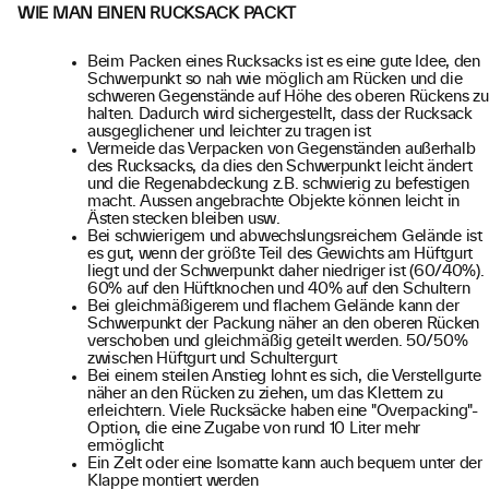
WIE MAN EINEN RUCKSACK PACKT
Beim Packen eines Rucksacks ist es eine gute Idee, den
Schwerpunkt so nah wie möglich am Rücken und die
schweren Gegenstände auf Höhe des oberen Rückens zu
halten. Dadurch wird sichergestellt, dass der Rucksack
ausgeglichener und leichter zu tragen ist
Vermeide das Verpacken von Gegenständen außerhalb
des Rucksacks, da dies den Schwerpunkt leicht ändert
und die Regenabdeckung z.B. schwierig zu befestigen
macht. Aussen angebrachte Objekte können leicht in
Ästen stecken bleiben usw.
Bei schwierigem und abwechslungsreichem Gelände ist
es gut, wenn der größte Teil des Gewichts am Hüftgurt
liegt und der Schwerpunkt daher niedriger ist (60/40%).
60% auf den Hüftknochen und 40% auf den Schultern
Bei gleichmäßigerem und flachem Gelände kann der
Schwerpunkt der Packung näher an den oberen Rücken
verschoben und gleichmäßig geteilt werden. 50/50%
zwischen Hüftgurt und Schultergurt
Bei einem steilen Anstieg lohnt es sich, die Verstellgurte
näher an den Rücken zu ziehen, um das Klettern zu
erleichtern. Viele Rucksäcke haben eine "Overpacking"-
Option, die eine Zugabe von rund 10 Liter mehr
ermöglicht
Ein Zelt oder eine Isomatte kann auch bequem unter der
Klappe montiert werden