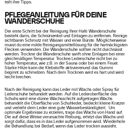
teilt ihre Tipps.
PFLEGEANLEITUNG FÜR DEINE
WANDERSCHUHE
Der erste Schritt bei der Reinigung Ihrer Halti Wanderschuhe
besteht darin, die Schnürsenkel und Einlagen zu entfernen. Reinige
sichtbaren Schmutz mit Wasser und einer Bürste. Möglicherweise
musst du eine milde Reinigungsmittellösung für die hartnäckigsten
Flecken verwenden. Die Wanderschuhe sollten nicht durchnässt
werden. Trockne die Wanderschuhe sanft ohne Einlagen bei einer
gleichmäßigen Temperatur. Trockne Lederschuhe nicht bei zu
hoher Temperatur, wie z.B. in der Sauna oder bei einem Feuer.
Starke Hitze kann die Klebstoffe aktivierenund das Gummi
beginnt zu schmelzen. Nach dem Trocknen wird es hart und wird
leicht brechen.
Nach der Reinigung kann das Leder mit Wachs oder Spray für
Lederschuhe behandelt werden. Auf die Lederoberfläche des
Schuhs wird eine dünne Wachsschicht aufgetragen.Wachs
behandelt die Oberfläche von Schuhleder, bedeckt kleine Kratzer
und verleiht dem Leder eine gute Wasserbeständigkeit. Um
optimale Ergebnisse zu erzielen, trage das Wachs von Hand auf.
Die auf diese Weise verursachte Reibung, erhitzt das Wachs und
sorgt dafür, dass es in das Leder aufgenommen wird. Wiederhole
die Behandlung bei Bedarf, wenn das Leder trocken aussieht.