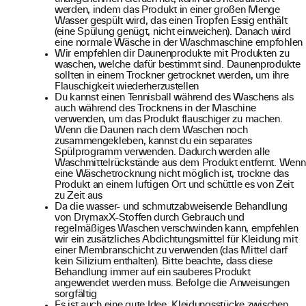
werden, indem das Produkt in einer großen Menge
Wasser gespült wird, das einen Tropfen Essig enthält
(eine Spülung genügt, nicht einweichen). Danach wird
eine normale Wäsche in der Waschmaschine empfohlen
Wir empfehlen dir Daunenprodukte mit Produkten zu
waschen, welche dafür bestimmt sind. Daunenprodukte
sollten in einem Trockner getrocknet werden, um ihre
Flauschigkeit wiederherzustellen
Du kannst einen Tennisball während des Waschens als
auch während des Trocknens in der Maschine
verwenden, um das Produkt flauschiger zu machen.
Wenn die Daunen nach dem Waschen noch
zusammengekleben, kannst du ein separates
Spülprogramm verwenden. Dadurch werden alle
Waschmittelrückstände aus dem Produkt entfernt. Wenn
eine Wäschetrocknung nicht möglich ist, trockne das
Produkt an einem luftigen Ort und schüttle es von Zeit
zu Zeit aus
Da die wasser- und schmutzabweisende Behandlung
von DrymaxX-Stoffen durch Gebrauch und
regelmäßiges Waschen verschwinden kann, empfehlen
wir ein zusätzliches Abdichtungsmittel für Kleidung mit
einer Membranschicht zu verwenden (das Mittel darf
kein Silizium enthalten). Bitte beachte, dass diese
Behandlung immer auf ein sauberes Produkt
angewendet werden muss. Befolge die Anweisungen
sorgfältig
Es ist auch eine gute Idee, Kleidungsstücke zwischen