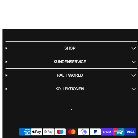
SHOP
KUNDENSERVICE
HALTI WORLD
KOLLEKTIONEN
Facebook
Instagram
LinkedIn
TikTok
YouTube
Zahlungsarten