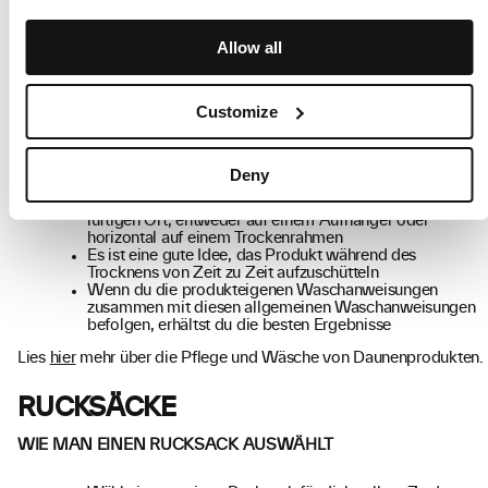
Faserfächern und verhindert, dass die Daunen
zusammengestaucht werden. Das Produkt wird lockerer
und leichter
Allow all
Nach dem Waschen das Produkt gut trocknen
TROCKNEN
Customize
Trockne daunengefüllte Produkte in Wäschetrocknern,
aber überprüfe immer, ob die produkteigenen
Waschanweisungen dies zulassen
Deny
Wenn es nicht möglich ist, einen Wäschetrockner zu
verwenden, trockne das Produkt an einem möglichst
luftigen Ort, entweder auf einem Aufhänger oder
horizontal auf einem Trockenrahmen
Es ist eine gute Idee, das Produkt während des
Trocknens von Zeit zu Zeit aufzuschütteln
Wenn du die produkteigenen Waschanweisungen
zusammen mit diesen allgemeinen Waschanweisungen
befolgen, erhältst du die besten Ergebnisse
Lies
hier
mehr über die Pflege und Wäsche von Daunenprodukten.
RUCKSÄCKE
WIE MAN EINEN RUCKSACK AUSWÄHLT