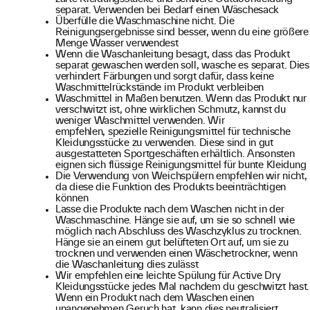
separat. Verwenden bei Bedarf einen Wäschesack
Überfülle die Waschmaschine nicht. Die
Reinigungsergebnisse sind besser, wenn du eine größere
Menge Wasser verwendest
Wenn die Waschanleitung besagt, dass das Produkt
separat gewaschen werden soll, wasche es separat. Dies
verhindert Färbungen und sorgt dafür, dass keine
Waschmittelrückstände im Produkt verbleiben
Waschmittel in Maßen benutzen. Wenn das Produkt nur
verschwitzt ist, ohne wirklichen Schmutz, kannst du
weniger Waschmittel verwenden. Wir
empfehlen, spezielle Reinigungsmittel für technische
Kleidungsstücke zu verwenden. Diese sind in gut
ausgestatteten Sportgeschäften erhältlich. Ansonsten
eignen sich flüssige Reinigungsmittel für bunte Kleidung
Die Verwendung von Weichspülern empfehlen wir nicht,
da diese die Funktion des Produkts beeinträchtigen
können
Lasse die Produkte nach dem Waschen nicht in der
Waschmaschine. Hänge sie auf, um sie so schnell wie
möglich nach Abschluss des Waschzyklus zu trocknen.
Hänge sie an einem gut belüfteten Ort auf, um sie zu
trocknen und verwenden einen Wäschetrockner, wenn
die Waschanleitung dies zulässt
Wir empfehlen eine leichte Spülung für Active Dry
Kleidungsstücke jedes Mal nachdem du geschwitzt hast.
Wenn ein Produkt nach dem Waschen einen
unangenehmen Geruch hat, kann dies neutralisiert