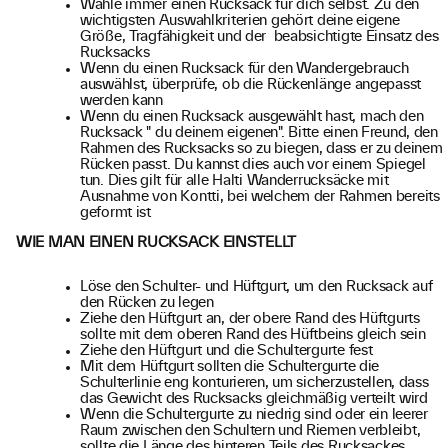
Wähle immer einen Rucksack für dich selbst. Zu den
wichtigsten Auswahlkriterien gehört deine eigene
Größe, Tragfähigkeit und der beabsichtigte Einsatz des
Rucksacks
Wenn du einen Rucksack für den Wandergebrauch
auswählst, überprüfe, ob die Rückenlänge angepasst
werden kann
Wenn du einen Rucksack ausgewählt hast, mach den
Rucksack " du deinem eigenen". Bitte einen Freund, den
Rahmen des Rucksacks so zu biegen, dass er zu deinem
Rücken passt. Du kannst dies auch vor einem Spiegel
tun. Dies gilt für alle Halti Wanderrucksäcke mit
Ausnahme von Kontti, bei welchem der Rahmen bereits
geformt ist
WIE MAN EINEN RUCKSACK EINSTELLT
Löse den Schulter- und Hüftgurt, um den Rucksack auf
den Rücken zu legen
Ziehe den Hüftgurt an, der obere Rand des Hüftgurts
sollte mit dem oberen Rand des Hüftbeins gleich sein
Ziehe den Hüftgurt und die Schultergurte fest
Mit dem Hüftgurt sollten die Schultergurte die
Schulterlinie eng konturieren, um sicherzustellen, dass
das Gewicht des Rucksacks gleichmäßig verteilt wird
Wenn die Schultergurte zu niedrig sind oder ein leerer
Raum zwischen den Schultern und Riemen verbleibt,
sollte die Länge des hinteren Teils des Rucksackes