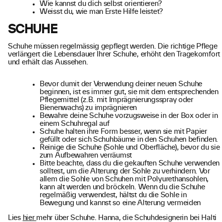
Wie kannst du dich selbst orientieren?
Weisst du, wie man Erste Hilfe leistet?
SCHUHE
Schuhe müssen regelmässig gepflegt werden. Die richtige Pflege
verlängert die Lebensdauer Ihrer Schuhe, erhöht den Tragekomfort
und erhält das Aussehen.
Bevor dumit der Verwendung deiner neuen Schuhe
beginnen, ist es immer gut, sie mit dem entsprechenden
Pflegemittel (z.B. mit Imprägnierungsspray oder
Bienenwachs) zu imprägnieren
Bewahre deine Schuhe vorzugsweise in der Box oder in
einem Schuhregal auf
Schuhe halten ihre Form besser, wenn sie mit Papier
gefüllt oder sich Schuhbäume in den Schuhen befinden.
Reinige die Schuhe (Sohle und Oberfläche), bevor du sie
zum Aufbewahren verräumst
Bitte beachte, dass du die gekauften Schuhe verwenden
solltest, um die Alterung der Sohle zu verhindern. Vor
allem die Sohle von Schuhen mit Polyurethansohlen,
kann alt werden und bröckeln. Wenn du die Schuhe
regelmäßig verwendest, hältst du die Sohle in
Bewegung und kannst so eine Alterung vermeiden
Lies
hier
mehr über Schuhe. Hanna, die Schuhdesignerin bei Halti