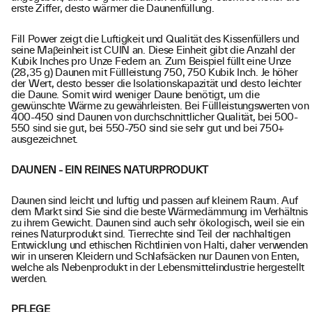
erste Ziffer, desto wärmer die Daunenfüllung.
Fill Power zeigt die Luftigkeit und Qualität des Kissenfüllers und
seine Maβeinheit ist CUIN an. Diese Einheit gibt die Anzahl der
Kubik Inches pro Unze Federn an. Zum Beispiel füllt eine Unze
(28,35 g) Daunen mit Füllleistung 750, 750 Kubik Inch. Je höher
der Wert, desto besser die Isolationskapazität und desto leichter
die Daune. Somit wird weniger Daune benötigt, um die
gewünschte Wärme zu gewährleisten. Bei Füllleistungswerten von
400-450 sind Daunen von durchschnittlicher Qualität, bei 500-
550 sind sie gut, bei 550-750 sind sie sehr gut und bei 750+
ausgezeichnet.
DAUNEN - EIN REINES NATURPRODUKT
Daunen sind leicht und luftig und passen auf kleinem Raum. Auf
dem Markt sind Sie sind die beste Wärmedämmung im Verhältnis
zu ihrem Gewicht. Daunen sind auch sehr ökologisch, weil sie ein
reines Naturprodukt sind. Tierrechte sind Teil der nachhaltigen
Entwicklung und ethischen Richtlinien von Halti, daher verwenden
wir in unseren Kleidern und Schlafsäcken nur Daunen von Enten,
welche als Nebenprodukt in der Lebensmittelindustrie hergestellt
werden.
PFLEGE