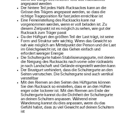
angepasst werden
Der hintere Teil jedes Halti-Rucksackes kann an die
Grösse des Trägers angepasst werden, so dass die
richtige Trageposition für fast jeden erreichbar ist
Eine Feineinstellung des Rucksacks kann nur
vorgenommen werden, wenn er voll beladen ist. Zu
diesem Zeitpunkt ist es möglich zu sehen, wie gut der
Rucksack zum Träger passt
Da der Hüftgurt den größten Teil der Last trägt, ist seine
Form und Struktur sehr wichtig. Wenn das Gewicht so
nah wie möglich am Mittelpunkt der Person und die Last
im Gleichgewicht ist, ist das Gehen einfach und
erfordert weniger Energie
Die Schultergurte haben Stabilisierungsgurte, mit denen
die Neigung des Rucksacks nach vorne oder rückwärts
je nach Landschaft und Gelände eingestellt werden kann
Der Brustgurt verhindert, dass die Schultergurte an den
Seiten verrutschen. Die Schultergurte sind auch vertikal
verstellbar
Mit den Riemen an den Seiten des Hüftgurtes können
Sie den Rucksack so einstellen, dass er an den Hüften
enger oder lockerer ist. Mit den Riemen am Ende der
Schultergurte kannst du die Dichtheit der Schultergurte
an deinen Schultern anpassen. Während einer
Wanderung kannst du dies anpassen, wenn du das
Gefühl habst, dass zu viel Gewicht auf deinen Schultern
ist