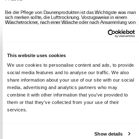
Bei der Pflege von Daunenprodukten ist das Wichtigste was man
sich merken sollte, die Lufttrocknung. Vorzugsweise in einem
Wäschetrockner, nach einer Wäsche oder nach Ansammlung von
Nässe. Das Lüften eines Schlafsacks nach Gebrauch macht das
Produkt bequemer und sorgt dafür, dass es weiter optimal
funktioniert.
WASCHANLEITUNG
This website uses cookies
We use cookies to personalise content and ads, to provide
Daunengefüllte Produkte separat in viel Wasser waschen
Verwende nach Möglichkeit ein flüssiges Waschmittel.
social media features and to analyse our traffic. We also
Wir empfehlen eines der speziellen Flüssigwaschmittel
share information about your use of our site with our social
für daunengefüllte Produkte
Verwende nur eine kleine Mengen Waschmittel, etwa
media, advertising and analytics partners who may
einen Teelöffel pro Maschine
combine it with other information that you’ve provided to
Eine zusätzliche Spülung wird empfohlen, insbesondere
wenn du andere Waschmittel verwendest, die nicht für
them or that they’ve collected from your use of their
daunengefüllte Produkte bestimmt sind. Dadurch wird
services.
sichergestellt, dass Waschmittelrückstände aus dem
Produkt entfernt werden und die Eigenschaften der
Daunen erhalten bleiben
Während des Waschens kann ein Tennisball in der
Maschine platziert werden, um das Produkt flauschiger
Show details
zu machen. Dies hilft, zur Daunenverteilung in den