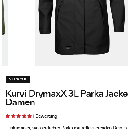
links
rec
schieben
sch
VERKAUF
Kurvi DrymaxX 3L Parka Jacke
Damen
1 Bewertung
Funktionaler, wasserdichter Parka mit reflektierenden Details.