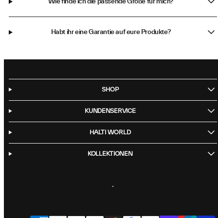
Wie finde ich die passende Größe für mich?
Habt ihr eine Garantie auf eure Produkte?
SHOP
KUNDENSERVICE
HALTI WORLD
KOLLEKTIONEN
Facebook
Instagram
LinkedIn
TikTok
YouTube