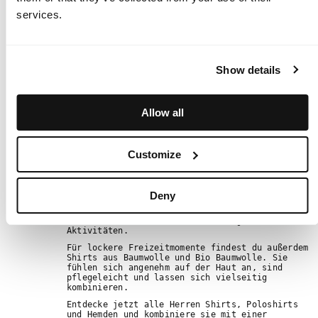
Komfort und vielseitigen Einsatz. Egal ob beim
Ausdauersport, auf dem Golfplatz oder bei
services.
entspannten Spaziergängen.
Für Aktivsport wie Joggen, Radfahren oder
Wandern findest du technische Shirts mit
hervorragendem Feuchtigkeitstransport. Die
Materialien sind atmungsaktiv, trocknen schnell
Show details
und sorgen für ein angenehmes Tragegefühl auch
bei intensiver Bewegung.
Klassische Poloshirts gehören ebenfalls zur
Allow all
Herrenkollektion. Sie verbinden einen zeitlosen
Look mit funktionalen Eigenschaften wie
Atmungsaktivität und Flexibilität. Ideal für den
Golfplatz, Reisen oder entspannte Tage am
Customize
Wasser.
Ein Teil der Kollektion besteht aus Merinowolle.
Dieses Material reguliert die Körpertemperatur,
kühlt bei Wärme und wärmt bei kühleren
Deny
Bedingungen. Zudem wirkt Merinowolle
antibakteriell und bleibt länger geruchsfrei.
Perfekt für Wandern und vielseitige Outdoor
Aktivitäten.
Für lockere Freizeitmomente findest du außerdem
Shirts aus Baumwolle und Bio Baumwolle. Sie
fühlen sich angenehm auf der Haut an, sind
pflegeleicht und lassen sich vielseitig
kombinieren.
Entdecke jetzt alle Herren Shirts, Poloshirts
und Hemden und kombiniere sie mit einer