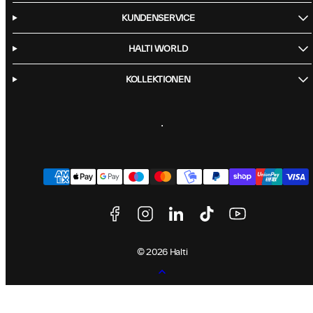
KUNDENSERVICE
HALTI WORLD
KOLLEKTIONEN
Facebook
Instagram
LinkedIn
TikTok
YouTube
Zahlungsarten
© 2026 Halti
Zurück
nach
oben