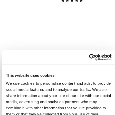
Green
Sapphire
Blue
Herren T-Shirts
This website uses cookies
We use cookies to personalise content and ads, to provide
Herren T Shirts, Poloshirts und
social media features and to analyse our traffic. We also
Hemden für Sport und Freizeit
share information about your use of our site with our social
Halti Herren T Shirts, Poloshirts und Hemden
media, advertising and analytics partners who may
bieten dir leichte, atmungsaktive Styles für
combine it with other information that you’ve provided to
warme Tage und aktive Momente draußen. Die
Kollektion ist gemacht für Bewegungsfreiheit,
them or that they’ve collected from your use of their