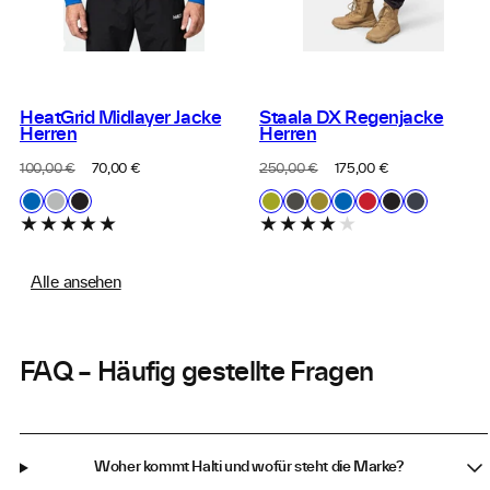
HeatGrid Midlayer Jacke
Staala DX Regenjacke
Herren
Herren
Regulärer
Verkaufspreis
Regulärer
Verkaufspreis
100,00 €
70,00 €
250,00 €
175,00 €
Preis
Preis
Verfügbar
Verfügbar
G34
H24
P99
H55
H28
G53
G34
E65
P99
S27
in
in
Electric
Monsoon
Black
Grenoble
Chimera
Avocado
Electric
Halti
Black
India
Blue
Mist
Green
Grey
Oil
Blue
Red
Ink
Lemonade
Grey
Green
Lemonade
Grey
Alle ansehen
FAQ – Häufig gestellte Fragen
Woher kommt Halti und wofür steht die Marke?