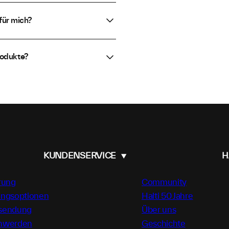
für mich?
rodukte?
KUNDENSERVICE
H
rung
Community
ungsoptionen
Halti 50 Jahre
sendung
Über uns
hwerden
Geschichte