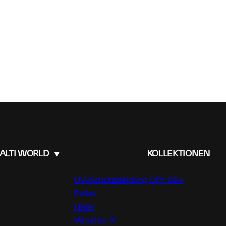
ALTI WORLD
KOLLEKTIONEN
UV-Schutzkleidung UPF 90+
Pallas
Hiker
Weather-X