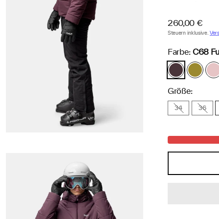
Regulärer
260,00 €
Preis
Steuern inklusive.
Ver
Farbe:
C68 F
C68
G53
G
Fudge
Avocado
Ve
Maroon
Oil
P
Red
Green
Größe:
34
36