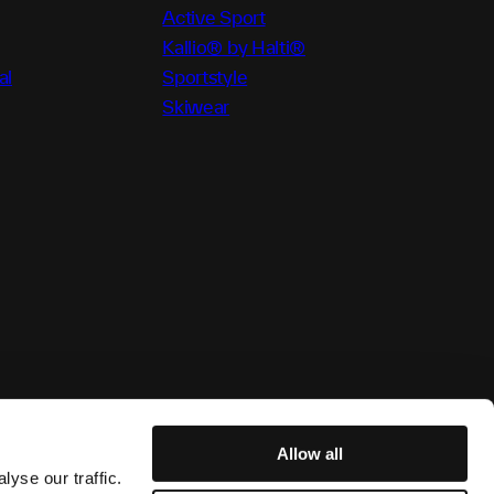
Active Sport
Kallio® by Halti®
al
Sportstyle
Skiwear
Allow all
yse our traffic.