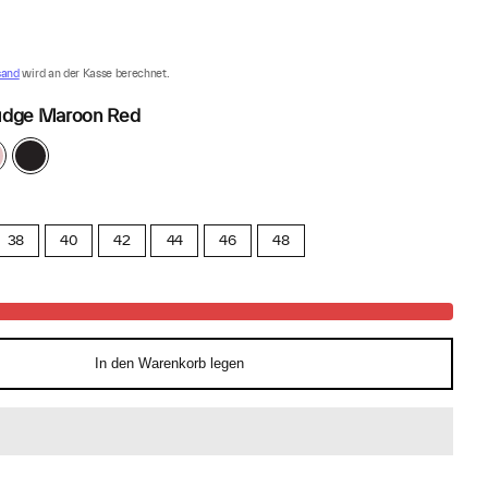
sand
wird an der Kasse berechnet.
udge Maroon Red
60
P99
iled
Black
ink
38
40
42
44
46
48
In den Warenkorb legen