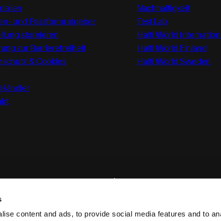
ialien
Nachhaltigkeit
en- und Passformratgeber
Test Lab
llung stornieren
Halti World Internation
rung zur Barrierefreiheit
Halti World Finland
nschutz & Cookies
Halti World Sweden
-Händler
akt
s
ise content and ads, to provide social media features and to anal