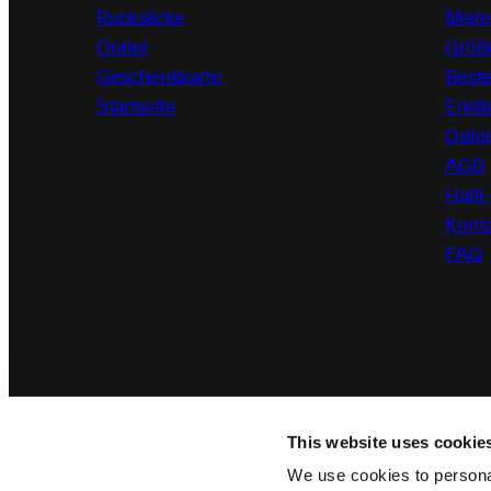
Rucksäcke
Mater
Outlet
Größ
Geschenkkarte
Beste
Startseite
Erklä
Date
AGB
Halti
Kont
FAQ
This website uses cookie
We use cookies to personal