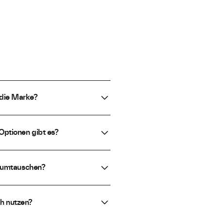
 die Marke?
Optionen gibt es?
 umtauschen?
h nutzen?