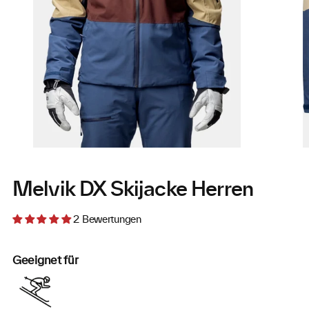
links
rec
schieben
sch
Melvik DX Skijacke Herren
2 Bewertungen
Geeignet für